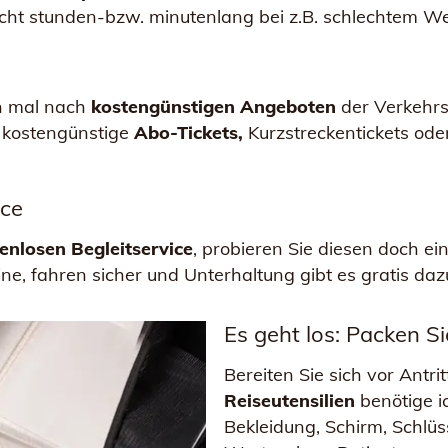
ht stunden-bzw. minutenlang bei z.B. schlechtem We
ch mal nach
kostengünstigen Angeboten
der Verkehrs
t kostengünstige
Abo-Tickets,
Kurzstreckentickets oder
ice
enlosen Begleitservice
, probieren Sie diesen doch ei
eine, fahren sicher und Unterhaltung gibt es gratis daz
Es geht los: Packen Si
Bereiten Sie sich vor Antri
Reiseutensilien
benötige ic
Bekleidung, Schirm, Schlüss