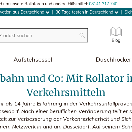
d um unsere Rollatoren und andere Hilfsmittel:
08141 317 740
vation aus Deutschland
|
30 Tage testen in Deutschland
|
Sic
Blog
Aufstehsessel
Duschhocker
bahn und Co: Mit Rollator i
Verkehrsmitteln
hr als 14 Jahre Erfahrung in der Verkehrsunfallpräven
seldorf. Nach einer beruflichen Veränderung teilt er
it zur Verbesserung der Verkehrssicherheit und Siche
einem Netzwerk in und um Düsseldorf. Auf seinem Schr