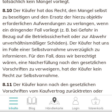
tatsächlich kein Mangel vorliegt.
8.10
Der Käufer hat das Recht, den Mangel selbst
zu beseitigen und den Ersatz der hierzu objektiv
erforderlichen Aufwendungen zu verlangen, wenn
ein dringender Fall vorliegt (z. B. bei Gefahr in
Bezug auf die Betriebssicherheit oder zur Abwehr
unverhältnismäßiger Schäden). Der Käufer hat uns
im Falle einer Selbstvornahme unverzüglich zu
informieren. Für den Fall, dass wir berechtigt
wären, eine Nacherfüllung nach den gesetzlichen
Vorschriften zu verweigern, hat der Käufer kein
Recht zur Selbstvornahme.
8.11
Der Käufer kann nach den gesetzlichen
Vorschriften vom Kaufvertrag zurücktreten oder
den Kaufpreis mindern, wenn eine vom Käufer für
0
die Nacherfüllung zu setzende Frist erfolglos
Inhalte
Blog
Händlerkarte
Login
Warenkorb
abgelaufen ist oder nach den gesetzlichen