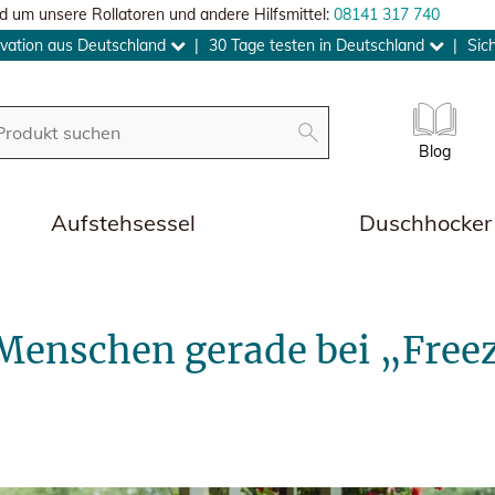
d um unsere Rollatoren und andere Hilfsmittel:
08141 317 740
vation aus Deutschland
|
30 Tage testen in Deutschland
|
Sic
Blog
Aufstehsessel
Duschhocker
 Menschen gerade bei „Fr