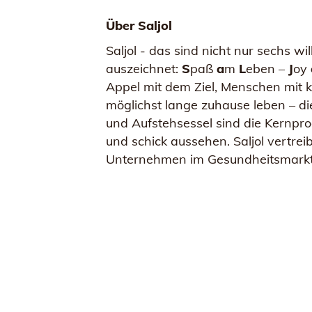
Über Saljol
Saljol - das sind nicht nur sechs w
auszeichnet:
S
paß
a
m
L
eben –
J
oy
Appel mit dem Ziel, Menschen mit k
möglichst lange zuhause leben – d
und Aufstehsessel sind die Kernprod
und schick aussehen. Saljol vertre
Unternehmen im Gesundheitsmarkt