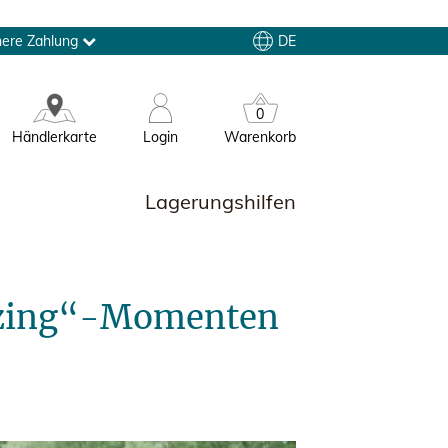
DE
here Zahlung
0
Händlerkarte
Login
Warenkorb
Lagerungshilfen
eezing“-Momenten