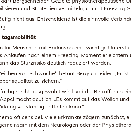
rklärt Bergschneider. Gezielte physiotherapeutisch
ilisieren und Strategien vermitteln, um mit Freezing
äufig nicht aus. Entscheidend ist die sinnvolle Verbi
ag.
lltagsmobilität
ann für Menschen mit Parkinson eine wichtige Unterstütz
s Anlaufen nach einem Freezing-Moment erleichtern 
n das Sturzrisiko deutlich reduziert werden.
n Zeichen von Schwäche“, betont Bergschneider. „Er ist
ebensqualität zu sichern.“
or fachgerecht ausgewählt wird und die Betroffenen e
 Appel macht deutlich: „Es kommt auf das Wollen und
irkung vollständig entfalten kann.“
ema oft sensibel. Viele Erkrankte zögern zunächst, ein
 gemeinsam mit dem Neurologen oder der Physiotherap