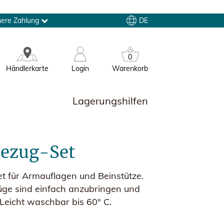
DE
here Zahlung
0
Händlerkarte
Login
Warenkorb
Lagerungshilfen
ezug-Set
et für Armauflagen und Beinstütze.
ge sind einfach anzubringen und
eicht waschbar bis 60° C.