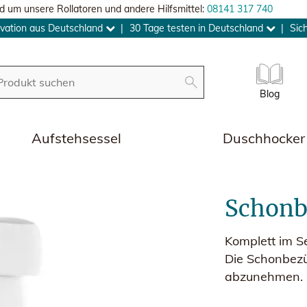
d um unsere Rollatoren und andere Hilfsmittel:
08141 317 740
vation aus Deutschland
|
30 Tage testen in Deutschland
|
Sic
Blog
Aufstehsessel
Duschhocker
Schonb
Komplett im S
Die Schonbezü
abzunehmen. L