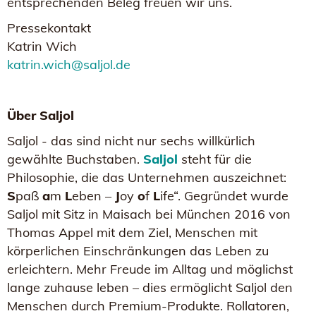
entsprechenden Beleg freuen wir uns.
Pressekontakt
Katrin Wich
katrin.wich@saljol.de
Über Saljol
Saljol - das sind nicht nur sechs willkürlich
gewählte Buchstaben.
Saljol
steht für die
Philosophie, die das Unternehmen auszeichnet:
S
paß
a
m
L
eben –
J
oy
o
f
L
ife“. Gegründet wurde
Saljol mit Sitz in Maisach bei München 2016 von
Thomas Appel mit dem Ziel, Menschen mit
körperlichen Einschränkungen das Leben zu
erleichtern. Mehr Freude im Alltag und möglichst
lange zuhause leben – dies ermöglicht Saljol den
Menschen durch Premium-Produkte. Rollatoren,