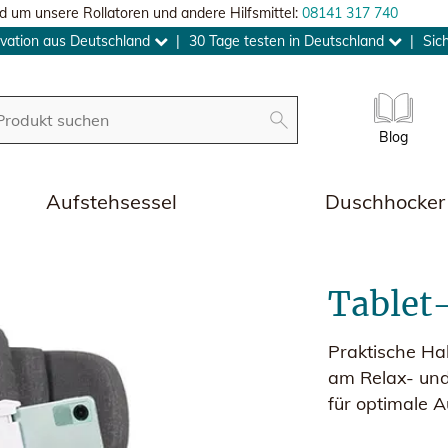
d um unsere Rollatoren und andere Hilfsmittel:
08141 317 740
vation aus Deutschland
|
30 Tage testen in Deutschland
|
Sic
Blog
Aufstehsessel
Duschhocker
Tablet
Praktische Ha
am Relax- und
für optimale A