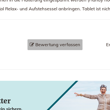
jol Relax- und Aufstehsessel anbringen. Tablet ist nic
Bewertung verfassen
E
tter
in sichern.