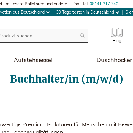
d um unsere Rollatoren und andere Hilfsmittel:
08141 317 740
vation aus Deutschland
|
30 Tage testen in Deutschland
|
Sic
Blog
Aufstehsessel
Duschhocker
Buchhalter/in (m/w/d)
chwertige Premium-Rollatoren für Menschen mit Bew
g und Lebensqualität legen.