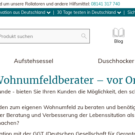
d um unsere Rollatoren und andere Hilfsmittel:
08141 317 740
vation aus Deutschland
|
30 Tage testen in Deutschland
|
Sic
Blog
Aufstehsessel
Duschhocker
ohnumfeldberater – vor Ort
nde - bieten Sie Ihren Kunden die Möglichkeit, den s
Kunden zum eigenen Wohnumfeld zu beraten und benöti
der Beratung und Verbesserung der Lebenssitution a
 machen?
tion mit der GGT (Deutschen Gesellschaft für Geronto