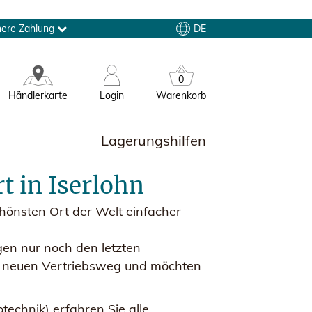
DE
here Zahlung
0
Händlerkarte
Login
Warenkorb
Lagerungshilfen
 in Iserlohn
chönsten Ort der Welt einfacher
gen nur noch den letzten
ls neuen Vertriebsweg und möchten
technik) erfahren Sie alle