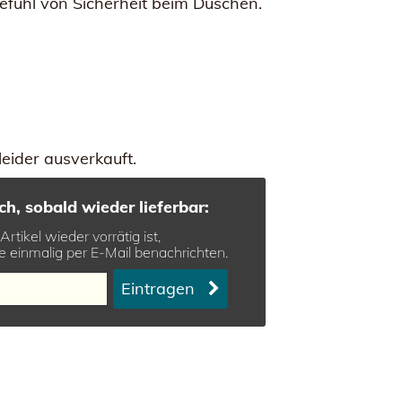
Gefühl von Sicherheit beim Duschen.
 leider ausverkauft.
ch, sobald wieder lieferbar:
rtikel wieder vorrätig ist,
e einmalig per E-Mail benachrichten.
Eintragen