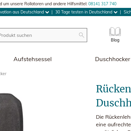
d um unsere Rollatoren und andere Hilfsmittel:
08141 317 740
vation aus Deutschland
|
30 Tage testen in Deutschland
|
Sic
Blog
Aufstehsessel
Duschhocker
cker
Rücken
Duschh
Die Rückenleh
eine aufrechte